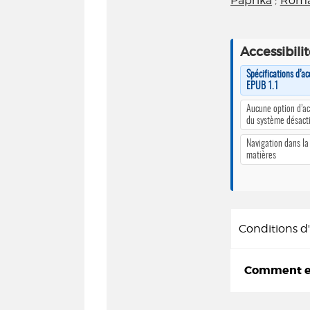
Paprika
;
Rom
Accessibili
Spécifications d’ac
EPUB 1.1
Aucune option d’ac
du système désact
Navigation dans la
matières
Conditions 
Comment em