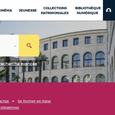
COLLECTIONS
BIBLIOTHÈQUE
CINÉMA
JEUNESSE
PATRIMONIALES
NUMÉRIQUE
Recherche avancée
achat
Se former en ligne
infolettres