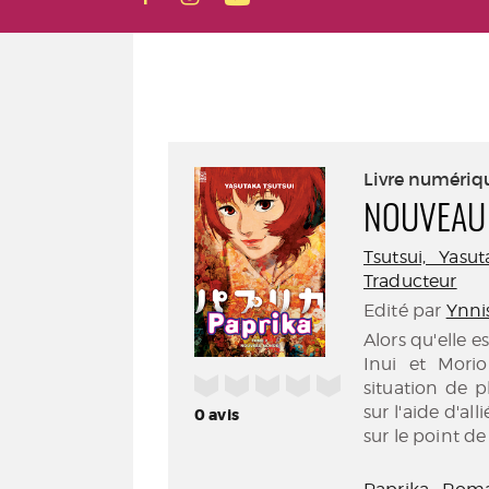
Livre numériq
NOUVEAU
Tsutsui, Yasuta
Traducteur
Edité par
Ynnis
Alors qu'elle e
Inui et Morio
/5
situation de 
sur l'aide d'al
0
avis
sur le point d