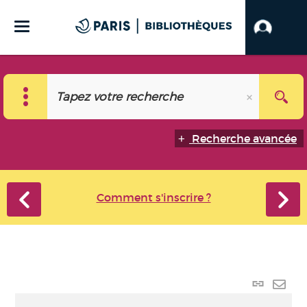
Recherche avancée
Comment s'inscrire ?
Lien p
Envo