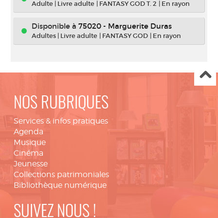
Adulte
|
Livre adulte
|
FANTASY GOD T. 2
|
En rayon
Disponible à
75020 - Marguerite Duras
Adultes
|
Livre adulte
|
FANTASY GOD
|
En rayon
NOS RUBRIQUES
Services & infos pratiques
Agenda
Musique
Cinéma
Jeunesse
Collections patrimoniales
Bibliothèque numérique
SUIVEZ NOUS !