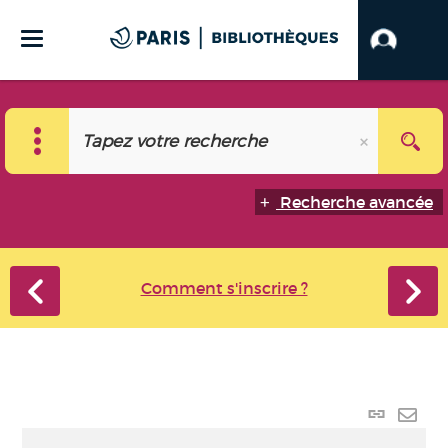
Recherche avancée
Comment s'inscrire ?
Lien p
Envo