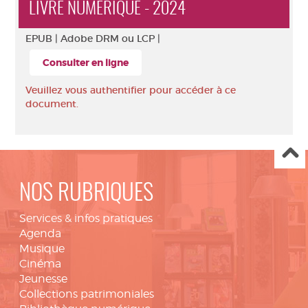
LIVRE NUMÉRIQUE - 2024
EPUB |
Adobe DRM ou LCP |
Consulter en ligne
Veuillez vous authentifier pour accéder à ce
document.
NOS RUBRIQUES
Services & infos pratiques
Agenda
Musique
Cinéma
Jeunesse
Collections patrimoniales