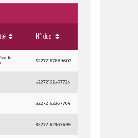
ité
N° doc.
évu le
32272167669602
6
32272162367723
32272162367764
32272162367699