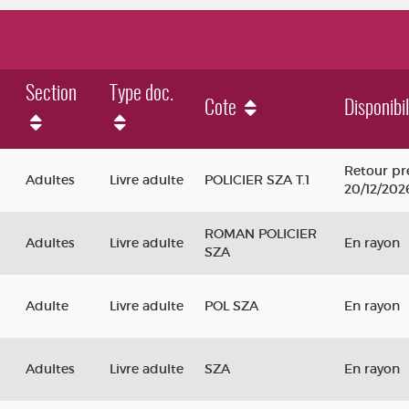
Section
Type doc.
Cote
Disponibil
Retour pr
Adultes
Livre adulte
POLICIER SZA T.1
20/12/202
ROMAN POLICIER
Adultes
Livre adulte
En rayon
SZA
Adulte
Livre adulte
POL SZA
En rayon
Adultes
Livre adulte
SZA
En rayon