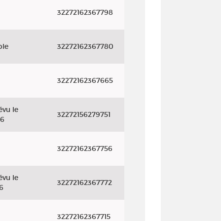
32272162367798
ble
32272162367780
32272162367665
évu le
32272156279751
26
32272162367756
évu le
32272162367772
6
32272162367715