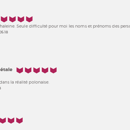
 en haleine. Seule difficulté pour moi les noms et prénoms des per
05:18
5/5
iétale
dans la réalité polonaise.
3