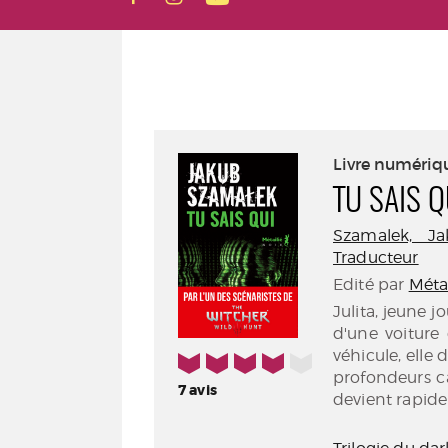
Livre numériq
TU SAIS Q
Szamalek, Jak
Traducteur
Edité par
Métai
Julita, jeune j
d'une voiture
véhicule, elle
4/5
profondeurs c
7
avis
devient rapide