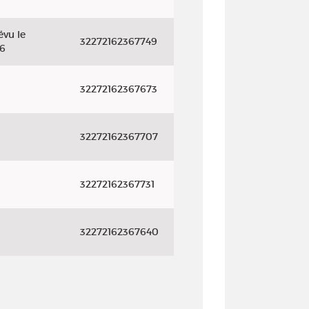
évu le
32272162367749
26
32272162367673
32272162367707
32272162367731
32272162367640