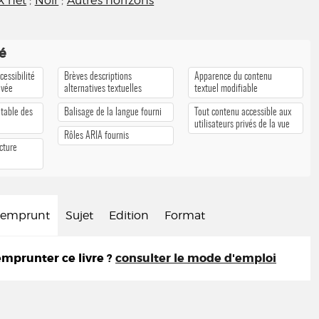
k net
;
Noir
;
Autres horizons
té
cessibilité
Brèves descriptions
Apparence du contenu
ivée
alternatives textuelles
textuel modifiable
 table des
Balisage de la langue fourni
Tout contenu accessible aux
utilisateurs privés de la vue
Rôles ARIA fournis
cture
d'emprunt
Sujet
Edition
Format
prunter ce livre ?
consulter le mode d'emploi