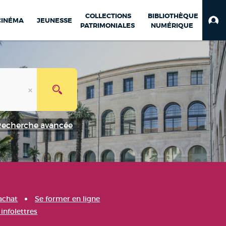
COLLECTIONS
BIBLIOTHÈQUE
CINÉMA
JEUNESSE
PATRIMONIALES
NUMÉRIQUE
Recherche avancée
achat
Se former en ligne
infolettres