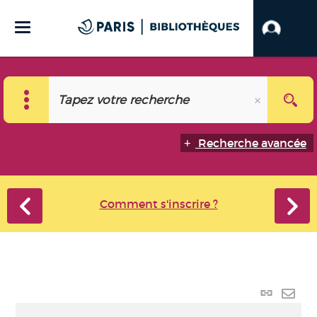
Recherche avancée
Comment s'inscrire ?
Lien p
Envo