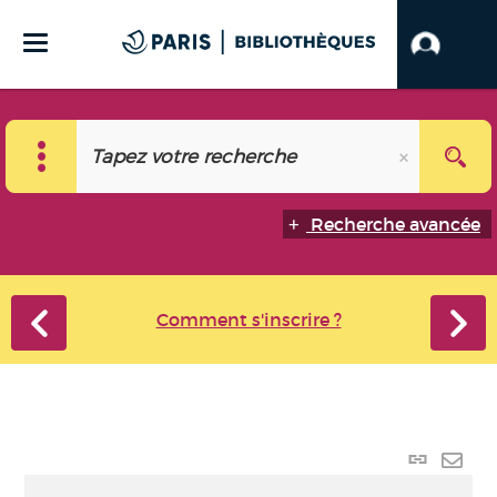
Recherche avancée
Comment s'inscrire ?
Lien p
Envo