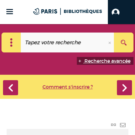
Recherche avancée
Comment s'inscrire ?
Lien p
Envo