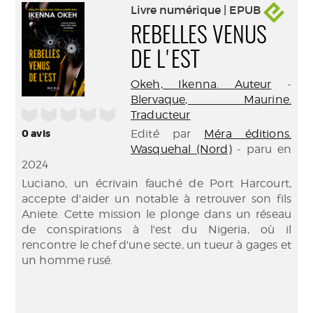
Livre numérique | EPUB
REBELLES VENUS
DE L'EST
Okeh, Ikenna. Auteur
-
Blervaque, Maurine.
/5
Traducteur
0
avis
Edité par
Méra éditions.
Wasquehal (Nord)
- paru en
2024
Luciano, un écrivain fauché de Port Harcourt,
accepte d'aider un notable à retrouver son fils
Aniete. Cette mission le plonge dans un réseau
de conspirations à l'est du Nigeria, où il
rencontre le chef d'une secte, un tueur à gages et
un homme rusé.