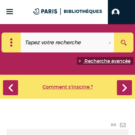
Recherche avancée
Comment s'inscrire ?
Lien p
Envo