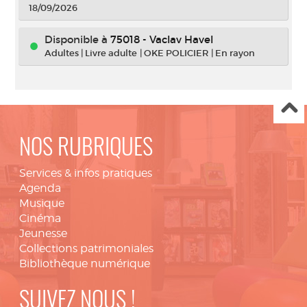
18/09/2026
Disponible à
75018 - Vaclav Havel
Adultes
|
Livre adulte
|
OKE POLICIER
|
En rayon
NOS RUBRIQUES
Services & infos pratiques
Agenda
Musique
Cinéma
Jeunesse
Collections patrimoniales
Bibliothèque numérique
SUIVEZ NOUS !