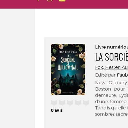
Livre numériq
LA SORCI
Fox, Hester. A
Edité par
Faub
New Oldbury, 
Boston pour 
demeure, Lydia
/5
d'une femme e
Tandis qu'elle 
0
avis
sombres secret