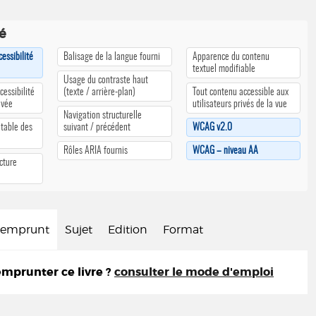
té
cessibilité
Balisage de la langue fourni
Apparence du contenu
textuel modifiable
Usage du contraste haut
cessibilité
(texte / arrière-plan)
Tout contenu accessible aux
ivée
utilisateurs privés de la vue
Navigation structurelle
 table des
suivant / précédent
WCAG v2.0
Rôles ARIA fournis
WCAG – niveau AA
cture
d'emprunt
Sujet
Edition
Format
prunter ce livre ?
consulter le mode d'emploi