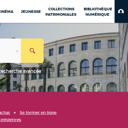
COLLECTIONS
BIBLIOTHÈQUE
CINÉMA
JEUNESSE
PATRIMONIALES
NUMÉRIQUE
Recherche avancée
achat
Se former en ligne
infolettres