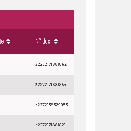
té
N° doc.
32272171881862
32272171881854
32272159524955
32272171881821