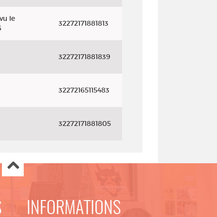
vu le
32272171881813
6
32272171881839
32272165115483
32272171881805
S
INFORMATIONS