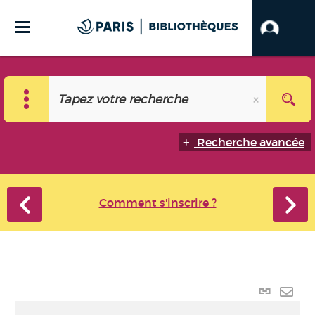
Recherche avancée
Comment s'inscrire ?
Lien p
Envo