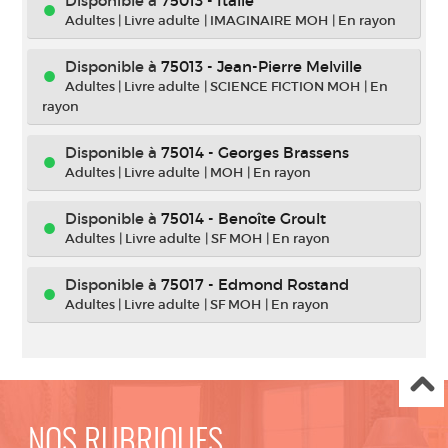
Disponible à
75013 - Italie
Adultes
|
Livre adulte
|
IMAGINAIRE MOH
|
En rayon
Disponible à
75013 - Jean-Pierre Melville
Adultes
|
Livre adulte
|
SCIENCE FICTION MOH
|
En
rayon
Disponible à
75014 - Georges Brassens
Adultes
|
Livre adulte
|
MOH
|
En rayon
Disponible à
75014 - Benoîte Groult
Adultes
|
Livre adulte
|
SF MOH
|
En rayon
Disponible à
75017 - Edmond Rostand
Adultes
|
Livre adulte
|
SF MOH
|
En rayon
NOS RUBRIQUES