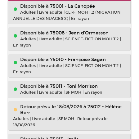
Disponible à
75001 - La Canopée
Adultes
|
Livre adulte
|
CLI-FI MOH T.2 (MIGRATION
ANNUELLE DES NUAGES 2)
|
En rayon
Disponible à
75008 - Jean d'Ormesson
Adultes
|
Livre adulte
|
SCIENCE-FICTION MOH T.2
|
En rayon
Disponible à
75010 - Françoise Sagan
Adultes
|
Livre adulte
|
SCIENCE-FICTION MOH T.2
|
En rayon
Disponible à
75011 - Toni Morrison
Adultes
|
Livre adulte
|
SF MOH
|
En rayon
Retour prévu le 18/08/2026
à
75012 - Hélène
Berr
Adultes
|
Livre adulte
|
SF MOH
|
Retour prévu le
18/08/2026