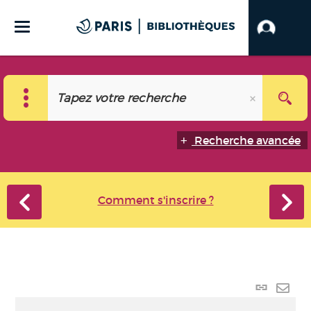
Recherche avancée
Comment s'inscrire ?
Lien p
Envo