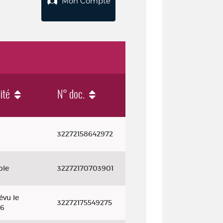
Mon Compte
ité
N° doc.
32272158642972
ble
32272170703901
évu le
32272175549275
26