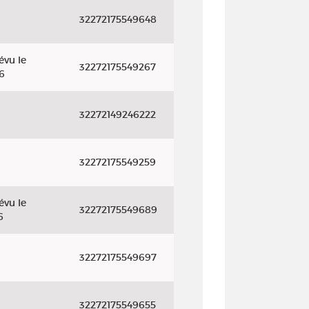
32272175549648
évu le
32272175549267
6
32272149246222
32272175549259
évu le
32272175549689
6
32272175549697
32272175549655