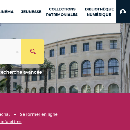
COLLECTIONS
BIBLIOTHÈQUE
CINÉMA
JEUNESSE
PATRIMONIALES
NUMÉRIQUE
Recherche avancée
achat
Se former en ligne
infolettres