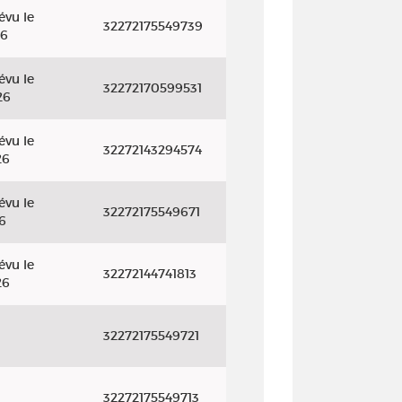
évu le
32272175549739
26
évu le
32272170599531
26
évu le
32272143294574
26
évu le
32272175549671
6
évu le
32272144741813
26
32272175549721
32272175549713