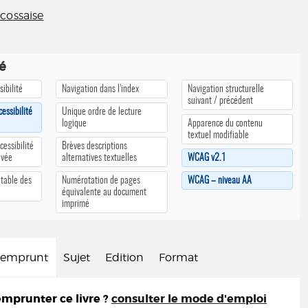
cossaise
té
ibilité
Navigation dans l’index
Navigation structurelle
suivant / précédent
cessibilité
Unique ordre de lecture
logique
Apparence du contenu
textuel modifiable
cessibilité
Brèves descriptions
ivée
alternatives textuelles
WCAG v2.1
 table des
Numérotation de pages
WCAG – niveau AA
équivalente au document
imprimé
d'emprunt
Sujet
Edition
Format
prunter ce livre ?
consulter le mode d'emploi