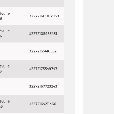
évu le
32272160907959
26
évu le
32272105955451
26
32272155416552
évu le
32272175549747
6
32272167723243
évu le
32272164211366
26