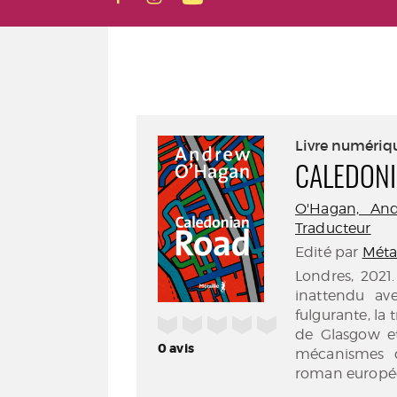
Livre numériq
CALEDON
O'Hagan, Andr
Traducteur
Edité par
Métai
Londres, 2021.
inattendu av
fulgurante, la
/5
de Glasgow et
0
avis
mécanismes d
roman européen