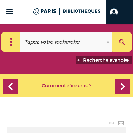
Recherche avancée
Comment s'inscrire ?
Lien p
Envo