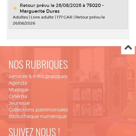
Retour prévu le 26/08/2026
à
75020 -
Marguerite Duras
Adultes
|
Livre adulte
|
177 GAR
|
Retour prévu le
26/08/2026
NOS RUBRIQUES
Services & infos pratiques
Agenda
Musique
Cinéma
Jeunesse
Collections patrimoniales
Bibliothèque numérique
SUIVEZ NOUS !