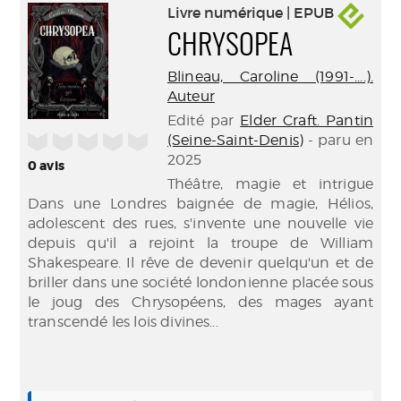
Livre numérique | EPUB
CHRYSOPEA
Blineau, Caroline (1991-....).
Auteur
Edité par
Elder Craft. Pantin
/5
(Seine-Saint-Denis)
- paru en
2025
0
avis
Théâtre, magie et intrigue
Dans une Londres baignée de magie, Hélios,
adolescent des rues, s'invente une nouvelle vie
depuis qu'il a rejoint la troupe de William
Shakespeare. Il rêve de devenir quelqu'un et de
briller dans une société londonienne placée sous
le joug des Chrysopéens, des mages ayant
transcendé les lois divines...