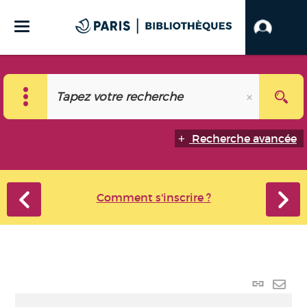
Recherche avancée
Comment s'inscrire ?
Lien p
Envo