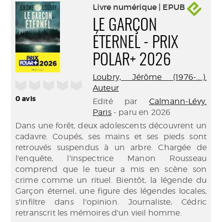
Livre numérique | EPUB
LE GARÇON
ÉTERNEL - PRIX
POLAR+ 2026
Loubry, Jérôme (1976-....).
/5
Auteur
0
avis
Edité par
Calmann-Lévy.
Paris
- paru en 2026
Dans une forêt, deux adolescents découvrent un
cadavre. Coupés, ses mains et ses pieds sont
retrouvés suspendus à un arbre. Chargée de
l'enquête, l'inspectrice Manon Rousseau
comprend que le tueur a mis en scène son
crime comme un rituel. Bientôt, la légende du
Garçon éternel, une figure des légendes locales,
s'infiltre dans l'opinion. Journaliste, Cédric
retranscrit les mémoires d'un vieil homme.