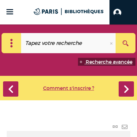
Recherche avancée
Comment s'inscrire ?
Lien p
Envo