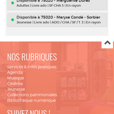
Disponible à
75020 - Marguerite Duras
Adultes
|
Livre ado
|
SF CHA 3
|
En rayon
Disponible à
75020 - Maryse Condé - Sorbier
Jeunesse
|
Livre ado
|
ADO / CHA / SF / T. 3
|
En rayon
NOS RUBRIQUES
Services & infos pratiques
Agenda
Musique
Cinéma
Jeunesse
Collections patrimoniales
Bibliothèque numérique