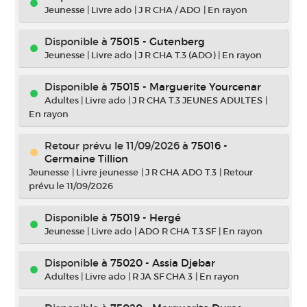
Jeunesse
|
Livre ado
|
J R CHA / ADO
|
En rayon
Disponible à
75015 - Gutenberg
Jeunesse
|
Livre ado
|
J R CHA T.3 (ADO)
|
En rayon
Disponible à
75015 - Marguerite Yourcenar
Adultes
|
Livre ado
|
J R CHA T.3 JEUNES ADULTES
|
En rayon
Retour prévu le 11/09/2026
à
75016 -
Germaine Tillion
Jeunesse
|
Livre jeunesse
|
J R CHA ADO T.3
|
Retour
prévu le 11/09/2026
Disponible à
75019 - Hergé
Jeunesse
|
Livre ado
|
ADO R CHA T.3 SF
|
En rayon
Disponible à
75020 - Assia Djebar
Adultes
|
Livre ado
|
R JA SF CHA 3
|
En rayon