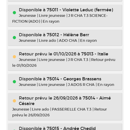
Disponible à
75011 - Violette Leduc (fermée)
Jeunesse
|
Livre jeunesse
|
J R CHA T.3 SCIENCE-
FICTION (ADO)
|
En rayon
Disponible à
75012 - Hélène Berr
Jeunesse
|
Livre ado
|
ADO CHA
|
En rayon
Retour prévu le 01/10/2026
à
75013 - Italie
Jeunesse
|
Livre jeunesse
|
J R CHA T.3
|
Retour prévu
le 01/10/2026
Disponible à
75014 - Georges Brassens
Jeunesse
|
Livre jeunesse
|
J ADOS R CHA
|
En rayon
Retour prévu le 26/09/2026
à
75014 - Aimé
Césaire
Jeunesse
|
Livre ado
|
PASSERELLE CHA T.3
|
Retour
prévu le 26/09/2026
Disponible à
75015 - Andrée Chedid