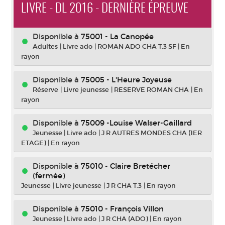
LIVRE - DL 2016 - DERNIÈRE ÉPREUVE
Disponible à
75001 - La Canopée
Adultes
|
Livre ado
|
ROMAN ADO CHA T.3 SF
|
En
rayon
Disponible à
75005 - L'Heure Joyeuse
Réserve
|
Livre jeunesse
|
RESERVE ROMAN CHA
|
En
rayon
Disponible à
75009 -Louise Walser-Gaillard
Jeunesse
|
Livre ado
|
J R AUTRES MONDES CHA (1ER
ETAGE)
|
En rayon
Disponible à
75010 - Claire Bretécher
(fermée)
Jeunesse
|
Livre jeunesse
|
J R CHA T.3
|
En rayon
Disponible à
75010 - François Villon
Jeunesse
|
Livre ado
|
J R CHA (ADO)
|
En rayon