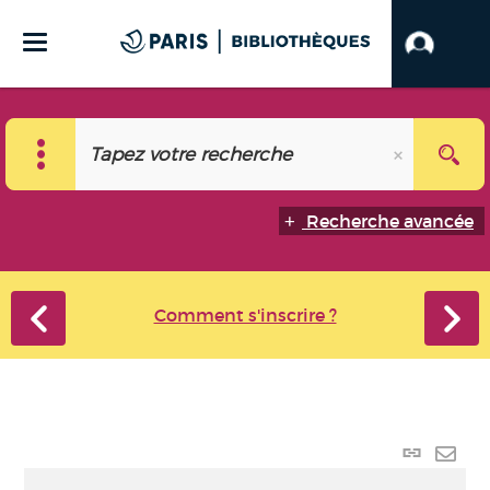
Recherche avancée
Comment s'inscrire ?
Lien p
Envo