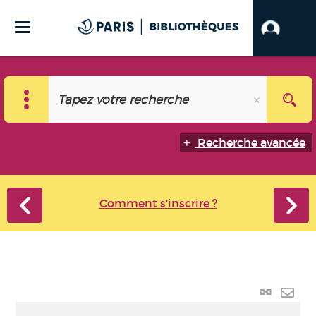
Recherche avancée
Comment s'inscrire ?
Lien p
Envo