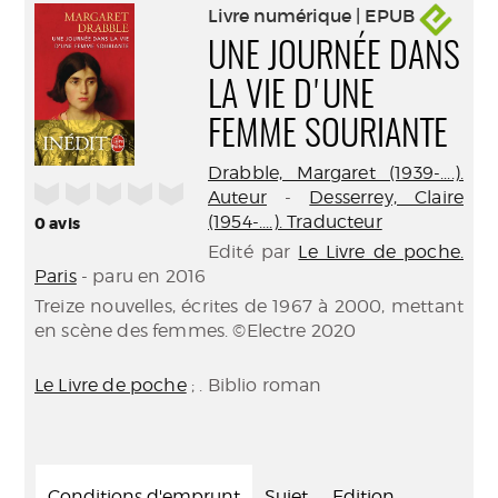
Livre numérique | EPUB
UNE JOURNÉE DANS
LA VIE D'UNE
FEMME SOURIANTE
Drabble, Margaret (1939-....).
/5
Auteur
-
Desserrey, Claire
(1954-....). Traducteur
0
avis
Edité par
Le Livre de poche.
Paris
- paru en 2016
Treize nouvelles, écrites de 1967 à 2000, mettant
en scène des femmes. ©Electre 2020
Le Livre de poche
; . Biblio roman
Conditions d'emprunt
Sujet
Edition