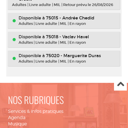
Adultes
|
Livre adulte
|
MIL
|
Retour prévu le 26/08/2026
Disponible à
75015 - Andrée Chedid
Adultes
|
Livre adulte
|
MIL
|
En rayon
Disponible à
75018 - Vaclav Havel
Adultes
|
Livre adulte
|
MIL
|
En rayon
Disponible à
75020 - Marguerite Duras
Adultes
|
Livre adulte
|
MIL
|
En rayon
NOS RUBRIQUES
Services & infos pratiques
Agenda
Musique