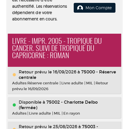
authentifié. Les réservations
Mon Compte
dépendent de votre
abonnement en cours.
LIVRE - IMPR. 2005 - TROPIQUE DU
CANCER. SUIVI DE TROPIQUE DU
CAPRICORNE : ROMAN
Retour prévu le 16/09/2026
à
75000 - Réserve
centrale
Adultes Réserve centrale
|
Livre adulte
|
MIL
|
Retour
prévu le 16/09/2026
Disponible à
75002 - Charlotte Delbo
(fermée)
Adultes
|
Livre adulte
|
MIL
|
En rayon
Retour prévu le 25/08/2026
à
75003 -