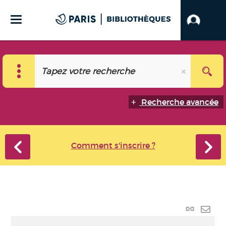
Recherche avancée
Comment s'inscrire ?
Lien p
Envo