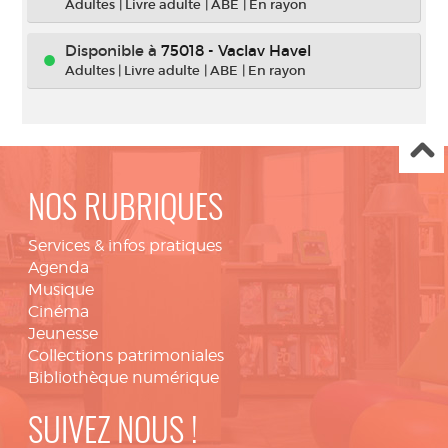
Adultes
|
Livre adulte
|
ABE
|
En rayon
Disponible à
75018 - Vaclav Havel
Adultes
|
Livre adulte
|
ABE
|
En rayon
NOS RUBRIQUES
Services & infos pratiques
Agenda
Musique
Cinéma
Jeunesse
Collections patrimoniales
Bibliothèque numérique
SUIVEZ NOUS !