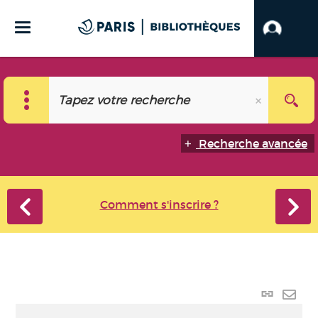
Recherche avancée
Comment s'inscrire ?
Lien p
Envo