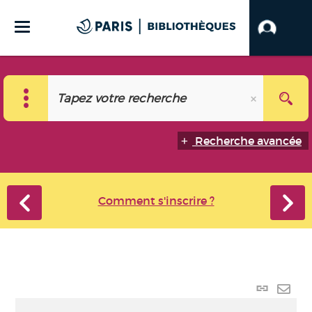
Recherche avancée
Comment s'inscrire ?
Lien p
Envo