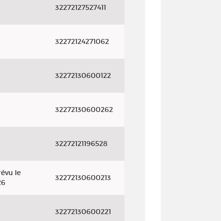
32272127527411
32272124271062
32272130600122
32272130600262
32272121196528
évu le
32272130600213
26
32272130600221