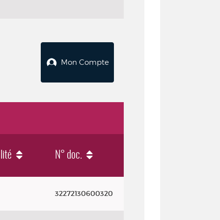
Mon Compte
lité
N° doc.
32272130600320