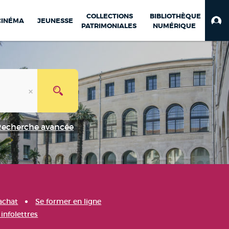
COLLECTIONS
BIBLIOTHÈQUE
CINÉMA
JEUNESSE
PATRIMONIALES
NUMÉRIQUE
Recherche avancée
achat
Se former en ligne
infolettres