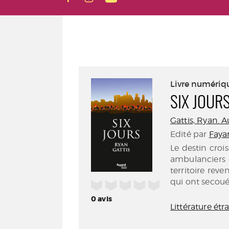
Livre numériq
SIX JOUR
Gattis, Ryan. A
Edité par
Fayar
Le destin croi
ambulanciers o
territoire rev
qui ont secoué
/5
0
avis
Littérature ét