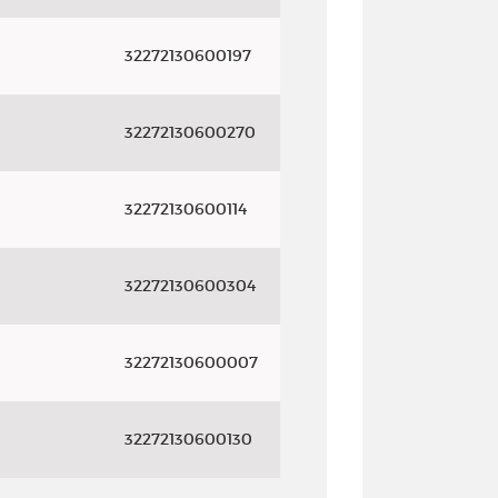
32272130600197
32272130600270
32272130600114
32272130600304
32272130600007
32272130600130