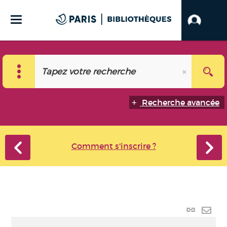
Recherche avancée
Comment s'inscrire ?
Lien p
Envo