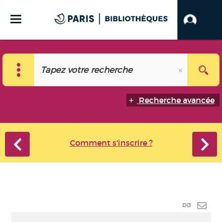
Recherche avancée
Comment s'inscrire ?
Lien p
Envo