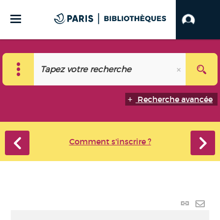
Recherche avancée
Comment s'inscrire ?
Lien p
Envo