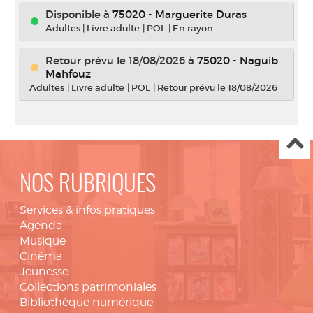
Disponible à
75020 - Marguerite Duras
Adultes
|
Livre adulte
|
POL
|
En rayon
Retour prévu le 18/08/2026
à
75020 - Naguib
Mahfouz
Adultes
|
Livre adulte
|
POL
|
Retour prévu le 18/08/2026
NOS RUBRIQUES
Services & infos pratiques
Agenda
Musique
Cinéma
Jeunesse
Collections patrimoniales
Bibliothèque numérique