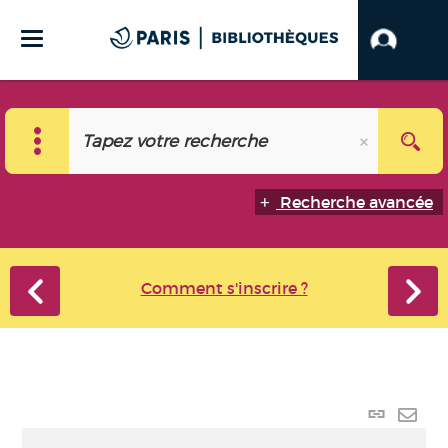
Recherche avancée
Comment s'inscrire ?
Lien p
Envo