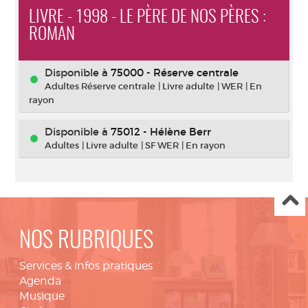
LIVRE - 1998 - LE PÈRE DE NOS PÈRES :
ROMAN
Disponible à
75000 - Réserve centrale
Adultes Réserve centrale
|
Livre adulte
|
WER
|
En
rayon
Disponible à
75012 - Hélène Berr
Adultes
|
Livre adulte
|
SF WER
|
En rayon
NOS RUBRIQUES
Services & infos pratiques
Agenda
Musique