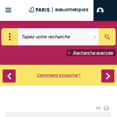
Recherche avancée
Comment s'inscrire ?
Lien p
Envo