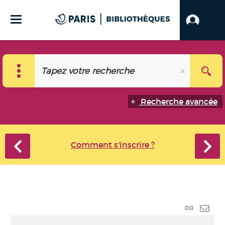
Recherche avancée
Comment s'inscrire ?
Lien p
Envo