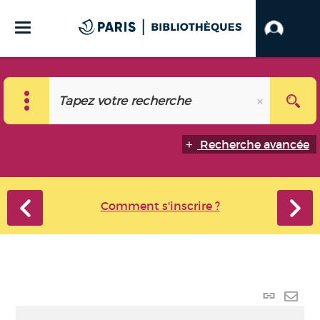
Recherche avancée
Comment s'inscrire ?
Lien p
Envo