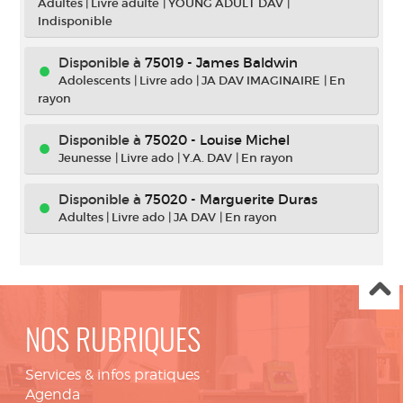
Adultes
|
Livre adulte
|
YOUNG ADULT DAV
|
Indisponible
Disponible à
75019 - James Baldwin
Adolescents
|
Livre ado
|
JA DAV IMAGINAIRE
|
En
rayon
Disponible à
75020 - Louise Michel
Jeunesse
|
Livre ado
|
Y.A. DAV
|
En rayon
Disponible à
75020 - Marguerite Duras
Adultes
|
Livre ado
|
JA DAV
|
En rayon
NOS RUBRIQUES
Services & infos pratiques
Agenda