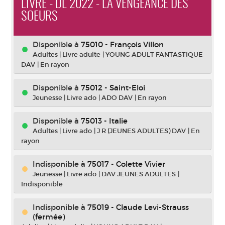
LIVRE - DL 2022 - LA VENGEANCE DES
SOEURS
Disponible à
75010 - François Villon
Adultes
|
Livre adulte
|
YOUNG ADULT FANTASTIQUE
DAV
|
En rayon
Disponible à
75012 - Saint-Eloi
Jeunesse
|
Livre ado
|
ADO DAV
|
En rayon
Disponible à
75013 - Italie
Adultes
|
Livre ado
|
J R (JEUNES ADULTES) DAV
|
En
rayon
Indisponible
à
75017 - Colette Vivier
Jeunesse
|
Livre ado
|
DAV JEUNES ADULTES
|
Indisponible
Indisponible
à
75019 - Claude Levi-Strauss
(fermée)