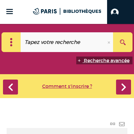
Recherche avancée
Comment s'inscrire ?
Lien p
Envo