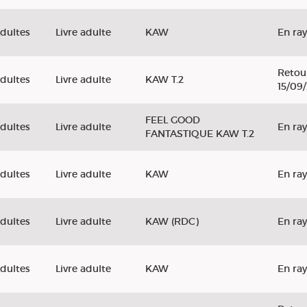
dultes
Livre adulte
KAW
En ra
Retou
dultes
Livre adulte
KAW T.2
15/09
FEEL GOOD
dultes
Livre adulte
En ra
FANTASTIQUE KAW T.2
dultes
Livre adulte
KAW
En ra
dultes
Livre adulte
KAW (RDC)
En ra
dultes
Livre adulte
KAW
En ra