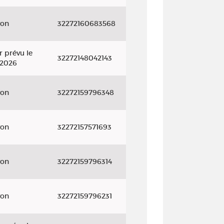
yon
32272160683568
r prévu le
32272148042143
/2026
yon
32272159796348
yon
32272157571693
yon
32272159796314
yon
32272159796231