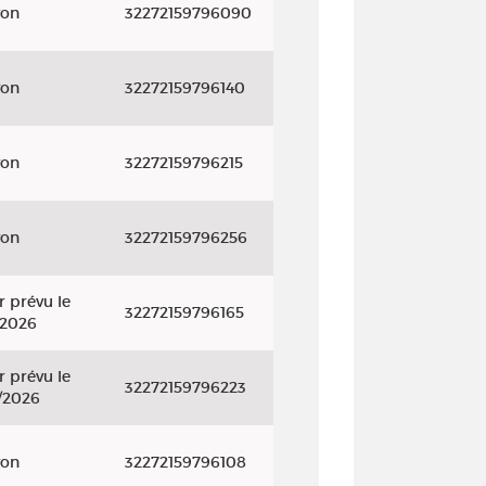
yon
32272159796090
yon
32272159796140
yon
32272159796215
yon
32272159796256
r prévu le
32272159796165
/2026
r prévu le
32272159796223
/2026
yon
32272159796108