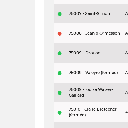
75007 - Saint-Simon
A
75008 - Jean d'Ormesson
A
75009 - Drouot
A
75009 - Valeyre (fermée)
A
75009 -Louise Walser-
A
Gaillard
75010 - Claire Bretécher
A
(fermée)