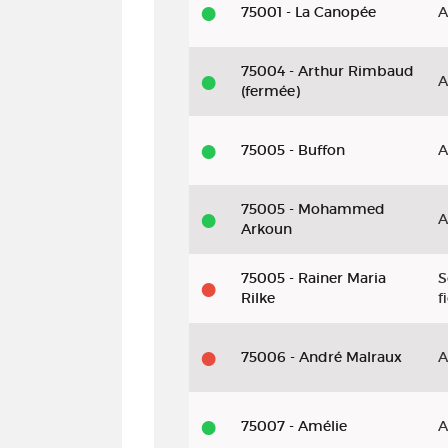
75001 - La Canopée
A
75004 - Arthur Rimbaud
A
(fermée)
75005 - Buffon
A
75005 - Mohammed
A
Arkoun
75005 - Rainer Maria
S
Rilke
f
75006 - André Malraux
A
75007 - Amélie
A