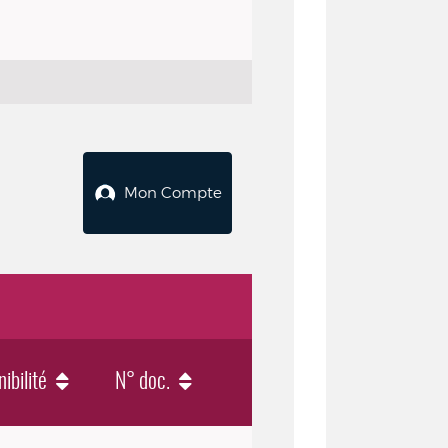
Mon Compte
ibilité
N° doc.