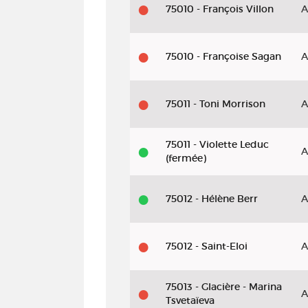
75010 - François Villon
A
75010 - Françoise Sagan
A
75011 - Toni Morrison
A
75011 - Violette Leduc
A
(fermée)
75012 - Hélène Berr
A
75012 - Saint-Eloi
A
75013 - Glacière - Marina
A
Tsvetaïeva