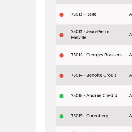
75013 - Italie
A
75013 - Jean-Pierre
A
Melville
75014 - Georges Brassens
A
75014 - Benoîte Groult
A
75015 - Andrée Chedid
A
75015 - Gutenberg
A