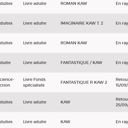
dultes
Livre adulte
ROMAN KAW
En ra
dultes
Livre adulte
IMAGINAIRE KAW T. 2
En ra
dultes
Livre adulte
ROMAN KAW
En ra
dulte
Livre adulte
FANTASTIQUE / KAW
En ra
cience-
Livre Fonds
Retou
FANTASTIQUE R KAW 2
iction
spécialisés
15/09
Retou
dultes
Livre adulte
KAW
25/09
dultes
Livre adulte
KAW
En ra