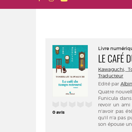
Livre numériq
LE CAFÉ 
Kawaguchi, Tos
Traducteur
Edité par
Albin
Quatre nouvell
Funicula dans 
/5
revoir un ami
n'avoir pas é
0
avis
qu'il n'a pas p
son épouse un