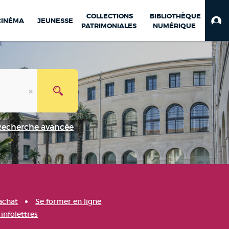
COLLECTIONS
BIBLIOTHÈQUE
CINÉMA
JEUNESSE
PATRIMONIALES
NUMÉRIQUE
Recherche avancée
achat
Se former en ligne
infolettres