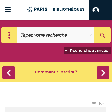
Recherche avancée
Comment s'inscrire ?
Lien p
Envo