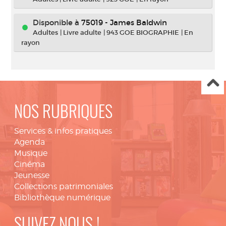
Disponible à
75019 - James Baldwin
Adultes
|
Livre adulte
|
943 GOE BIOGRAPHIE
|
En
rayon
NOS RUBRIQUES
Services & infos pratiques
Agenda
Musique
Cinéma
Jeunesse
Collections patrimoniales
Bibliothèque numérique
SUIVEZ NOUS !