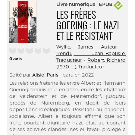
Livre numérique | EPUB
LES FRÈRES
GOERING : LE NAZI
ET LE RÉSISTANT
Wyllie, James. Auteur
-
/5
Rendu, Jean-Baptiste.
0
avis
Traducteur
-
Robert, Richard
(1970-....). Traducteur
Edité par
Alisio. Paris
- paru en 2022
Les relations fraternelles entre Albert et Hermann
Goering depuis leur enfance, entre les châteaux
de Veldenstein et de Mauterndorf, jusqu'au
procès de Nuremberg, en dépit de leurs
oppositions idéologiques. Résistant au national-
socialisme, Albert a toujours affirmé que son
frère, pourtant dignitaire nazi, était au courant
de ses activités clandestines et l'avait protégé à