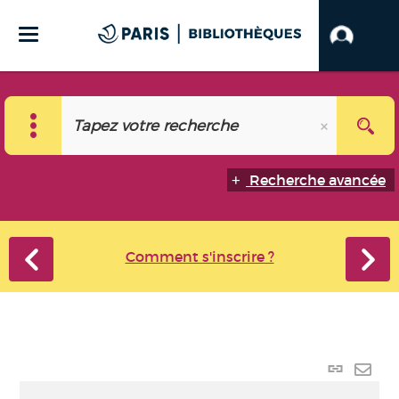
Recherche avancée
Comment s'inscrire ?
Lien p
Envo