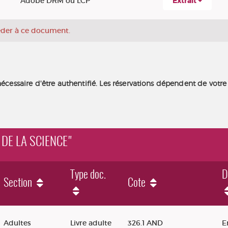
Adobe DRM ou LCP
Extrait
céder à ce document.
nécessaire d'être authentifié. Les réservations dépendent de votre
 DE LA SCIENCE"
Type doc.
D
Section
Cote
ience"
Adultes
Livre adulte
326.1 AND
E