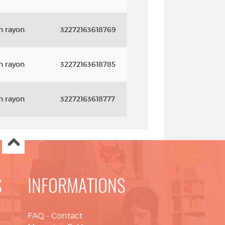
n rayon
32272163618769
n rayon
32272163618785
n rayon
32272163618777
S
INFORMATIONS
FAQ
-
Contact