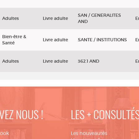
SAN / GENERALITES
Adultes
Livre adulte
E
AND
Bien-être &
Livre adulte
SANTE / INSTITUTIONS
E
Santé
Adultes
Livre adulte
362.1 AND
E
VEZ NOUS !
LES + CONSULTÉ
book
Les nouveautés