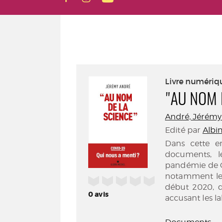
Livre numériq
"AU NOM 
André, Jérémy (
Edité par
Albin
Dans cette e
documents, le
pandémie de C
notamment les
/5
début 2020, d
0
avis
accusant les l