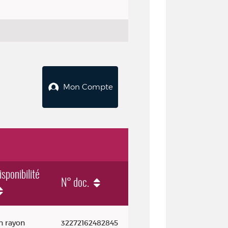
Mon Compte
isponibilité
N° doc.
n rayon
32272162482845