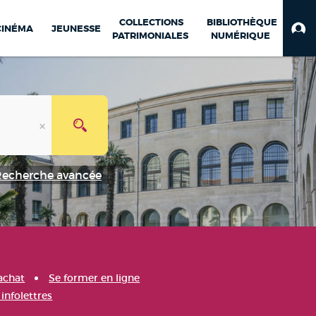
COLLECTIONS
BIBLIOTHÈQUE
CINÉMA
JEUNESSE
PATRIMONIALES
NUMÉRIQUE
Recherche avancée
achat
Se former en ligne
infolettres