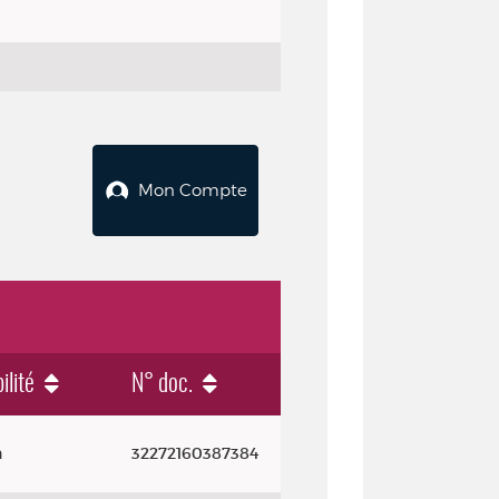
Mon Compte
ilité
N° doc.
n
32272160387384