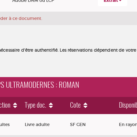
Adobe DRM ou LCP
Extrait
céder à ce document.
nécessaire d'être authentifié. Les réservations dépendent de votre
EMPS ULTRAMODERNES : ROMAN
ction
Type doc.
Cote
Disponib
modernes : roman
ultes
Livre adulte
SF GEN
En rayo