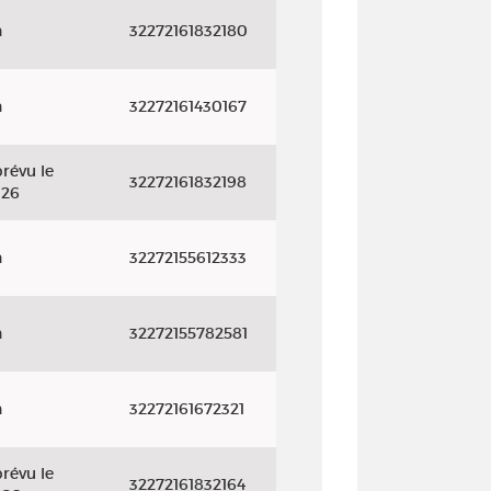
n
32272161832180
n
32272161430167
révu le
32272161832198
026
n
32272155612333
n
32272155782581
n
32272161672321
révu le
32272161832164