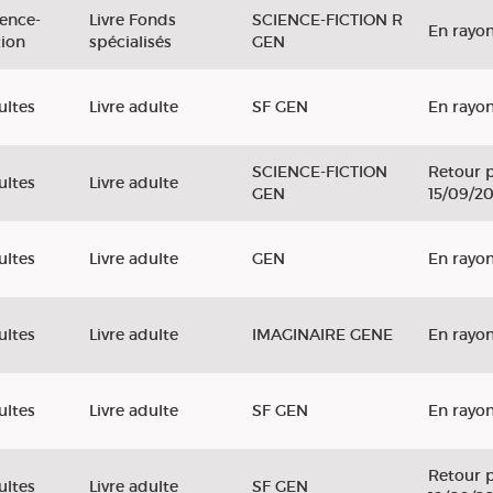
ience-
Livre Fonds
SCIENCE-FICTION R
En rayo
tion
spécialisés
GEN
ultes
Livre adulte
SF GEN
En rayo
SCIENCE-FICTION
Retour p
ultes
Livre adulte
GEN
15/09/2
ultes
Livre adulte
GEN
En rayo
ultes
Livre adulte
IMAGINAIRE GENE
En rayo
ultes
Livre adulte
SF GEN
En rayo
Retour p
ultes
Livre adulte
SF GEN