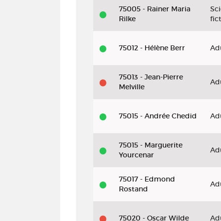
75005 - Rainer Maria
Sc
Rilke
fic
75012 - Hélène Berr
Ad
75013 - Jean-Pierre
Ad
Melville
75015 - Andrée Chedid
Ad
75015 - Marguerite
Ad
Yourcenar
75017 - Edmond
Ad
Rostand
75020 - Oscar Wilde
Ad