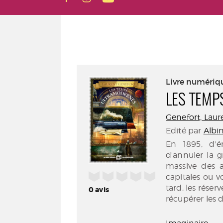
Livre numériq
LES TEM
Genefort, Laure
Edité par
Albin
En 1895, d'é
d'annuler la g
massive des a
/5
capitales ou v
tard, les rése
0
avis
récupérer les 