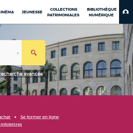
COLLECTIONS
BIBLIOTHÈQUE
CINÉMA
JEUNESSE
PATRIMONIALES
NUMÉRIQUE
Recherche avancée
achat
Se former en ligne
infolettres