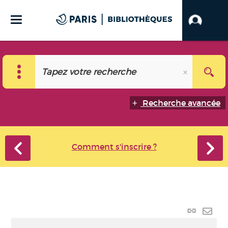
Recherche avancée
Comment s'inscrire ?
Lien p
Envo