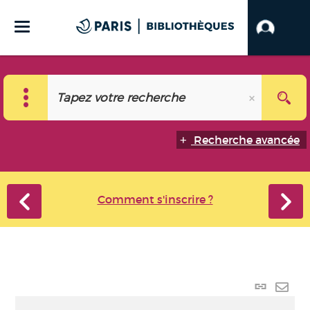
Recherche avancée
Comment s'inscrire ?
Lien p
Envo