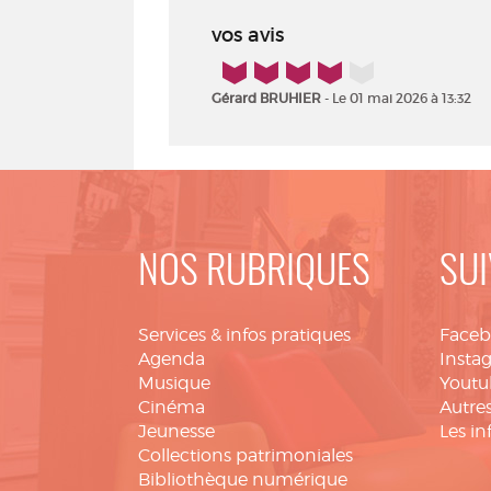
vos avis
4/5
Gérard BRUHIER
- Le 01 mai 2026 à 13:32
NOS RUBRIQUES
SUI
Services & infos pratiques
Face
Agenda
Insta
Musique
Youtu
Cinéma
Autres
Jeunesse
Les in
Collections patrimoniales
Bibliothèque numérique