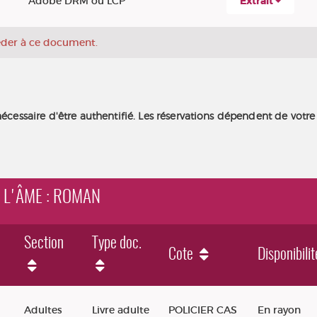
Adobe DRM ou LCP
Extrait
céder à ce document.
nécessaire d'être authentifié. Les réservations dépendent de votre
DE L'ÂME : ROMAN
Section
Type doc.
Cote
Disponibilit
: roman
Adultes
Livre adulte
POLICIER CAS
En rayon