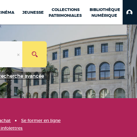
COLLECTIONS
BIBLIOTHÈQUE
CINÉMA
JEUNESSE
PATRIMONIALES
NUMÉRIQUE
Recherche avancée
achat
Se former en ligne
infolettres