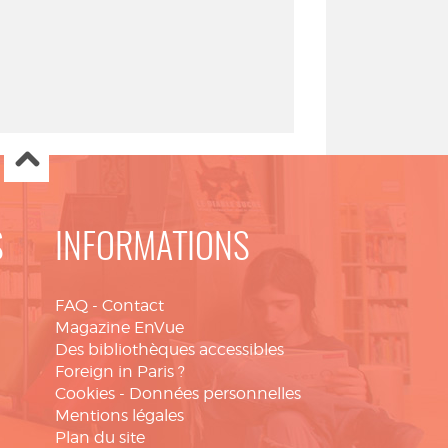
S
INFORMATIONS
FAQ
-
Contact
Magazine EnVue
Des bibliothèques accessibles
Foreign in Paris ?
Cookies
-
Données personnelles
Mentions légales
Plan du site