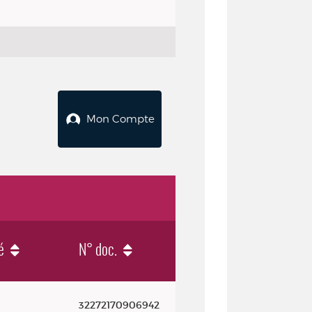
Mon Compte
é
N° doc.
32272170906942