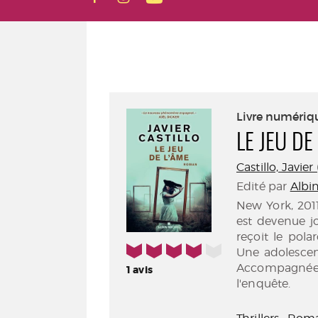
Livre numériq
LE JEU DE
Castillo, Javier 
Edité par
Albin
New York, 2011
est devenue jo
reçoit le pola
4/5
Une adolescent
Accompagnée 
1
avis
l'enquête.