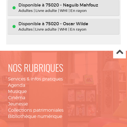
Disponible à
75020 - Naguib Mahfouz
Adultes
|
Livre adulte
|
WHI
|
En rayon
Disponible à
75020 - Oscar Wilde
Adultes
|
Livre adulte
|
WHI
|
En rayon
NOS RUBRIQUES
Services & infos pratiques
Agenda
Musique
Cinéma
Jeunesse
Collections patrimoniales
Bibliothèque numérique