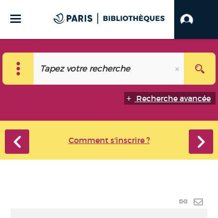
Recherche avancée
Comment s'inscrire ?
Lien p
Envo