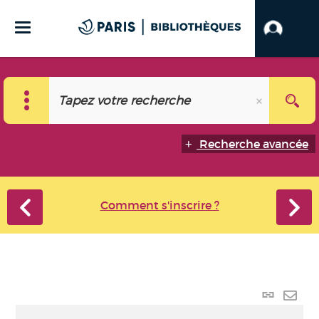
Recherche avancée
Comment s'inscrire ?
Lien p
Envo