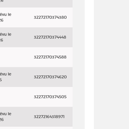
26
évu le
32272170374380
26
évu le
32272170374448
26
32272170374588
évu le
32272170374620
5
32272170374505
évu le
32272164318971
26