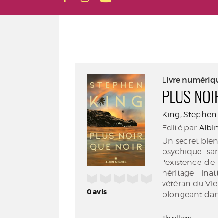
Livre numériq
PLUS NOI
King, Stephen (
Edité par
Albin
Un secret bien 
psychique sa
l'existence de
héritage ina
/5
vétéran du Vie
0
avis
plongeant dans