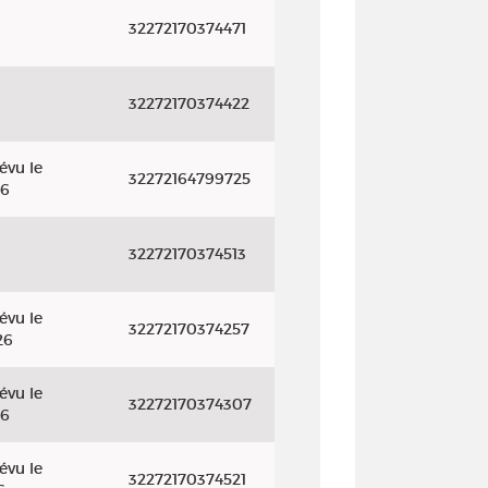
32272170374471
32272170374422
évu le
32272164799725
26
32272170374513
évu le
32272170374257
26
évu le
32272170374307
26
évu le
32272170374521