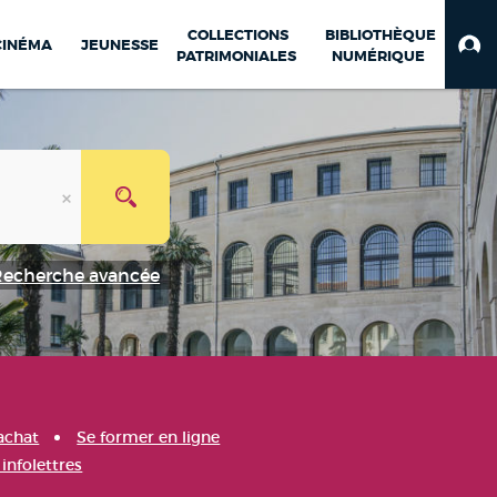
COLLECTIONS
BIBLIOTHÈQUE
CINÉMA
JEUNESSE
PATRIMONIALES
NUMÉRIQUE
Recherche avancée
achat
Se former en ligne
infolettres