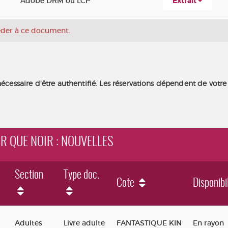
Adobe DRM ou LCP
Extrait
céder à ce document.
nécessaire d'être authentifié. Les réservations dépendent de votre
IR QUE NOIR : NOUVELLES
Section
Type doc.
Cote
Disponibi
 : nouvelles
Adultes
Livre adulte
FANTASTIQUE KIN
En rayon