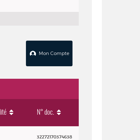
Mon Compte
lité
N° doc.
32272170374638