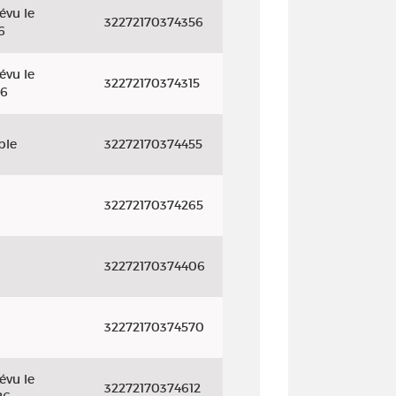
évu le
32272170374356
6
évu le
32272170374315
26
ble
32272170374455
32272170374265
32272170374406
32272170374570
évu le
32272170374612