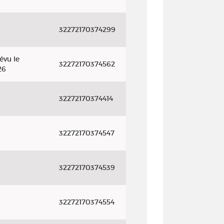
32272170374299
évu le
32272170374562
26
32272170374414
32272170374547
32272170374539
32272170374554