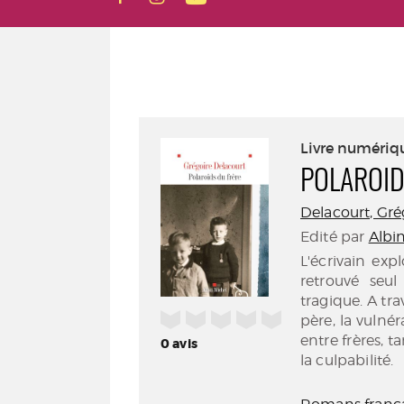
Livre numériq
POLAROID
Delacourt, Grég
Edité par
Albin
L'écrivain exp
retrouvé seu
tragique. A tr
/5
père, la vulnér
entre frères, t
0
avis
la culpabilité.