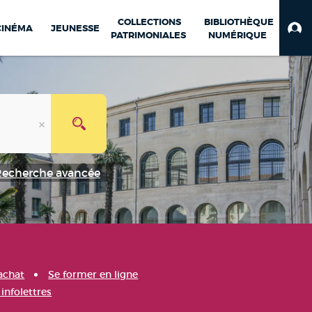
COLLECTIONS
BIBLIOTHÈQUE
CINÉMA
JEUNESSE
PATRIMONIALES
NUMÉRIQUE
Recherche avancée
achat
Se former en ligne
infolettres