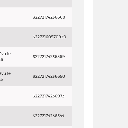
32272174236668
32272160570930
évu le
32272174236569
26
évu le
32272174236650
26
32272174236973
32272174236544