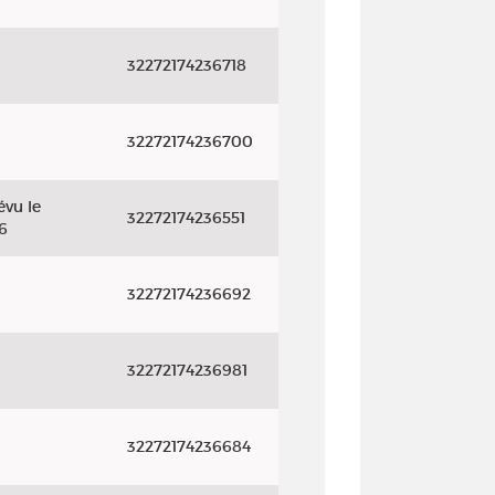
32272174236718
32272174236700
évu le
32272174236551
6
32272174236692
32272174236981
32272174236684