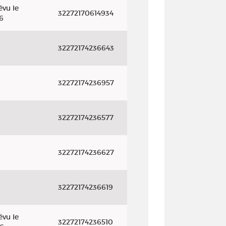
évu le
32272170614934
6
32272174236643
32272174236957
32272174236577
32272174236627
32272174236619
évu le
32272174236510