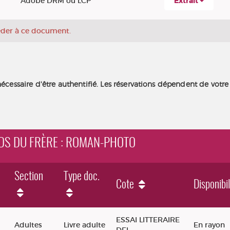
Adobe DRM ou LCP
Extrait
céder à ce document.
nécessaire d'être authentifié. Les réservations dépendent de votre
IDS DU FRÈRE : ROMAN-PHOTO
Section
Type doc.
Cote
Disponibil
re : roman-photo
ESSAI LITTERAIRE
Adultes
Livre adulte
En rayon