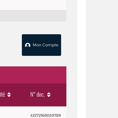
Mon Compte
ité
N° doc.
32272168039789