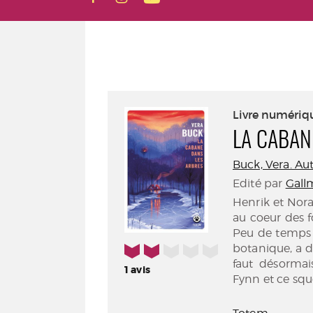
Livre numériq
LA CABAN
Buck, Vera. Au
Edité par
Gallm
Henrik et Nor
au coeur des fo
Peu de temps 
2/5
botanique, a d
faut désormai
1
avis
Fynn et ce sque