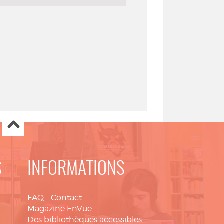
S
INFORMATIONS
FAQ
-
Contact
Magazine EnVue
Des bibliothèques accessibles