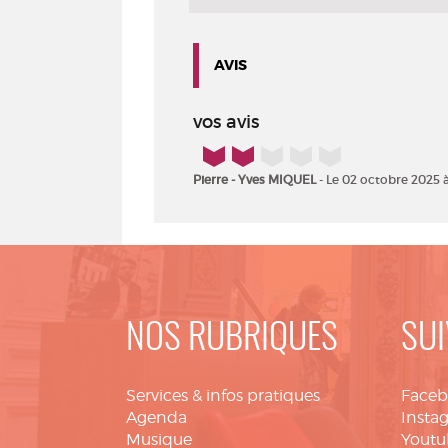
AVIS
vos avis
2/5
Pierre - Yves MIQUEL
- Le 02 octobre 2025 à
NOS RUBRIQUES
SUI
Services & infos pratiques
Face
Agenda
Insta
Musique
Youtu