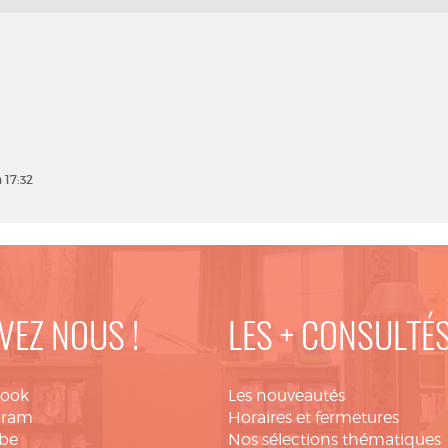
 17:32
VEZ NOUS !
LES + CONSULTÉ
book
Les nouveautés
gram
Horaires et fermetures
be
Nos sélections thématiques