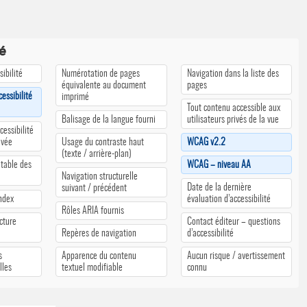
té
ibilité
Numérotation de pages
Navigation dans la liste des
équivalente au document
pages
cessibilité
imprimé
Tout contenu accessible aux
Balisage de la langue fourni
utilisateurs privés de la vue
cessibilité
ivée
Usage du contraste haut
WCAG v2.2
(texte / arrière-plan)
 table des
WCAG – niveau AA
Navigation structurelle
Date de la dernière
suivant / précédent
index
évaluation d’accessibilité
Rôles ARIA fournis
cture
Contact éditeur – questions
Repères de navigation
d’accessibilité
s
Apparence du contenu
Aucun risque / avertissement
lles
textuel modifiable
connu