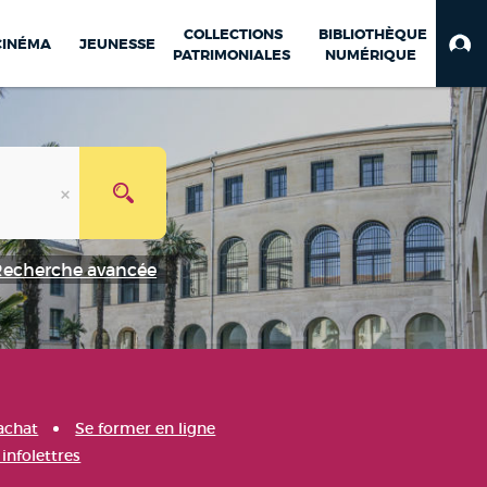
COLLECTIONS
BIBLIOTHÈQUE
CINÉMA
JEUNESSE
PATRIMONIALES
NUMÉRIQUE
Recherche avancée
achat
Se former en ligne
infolettres