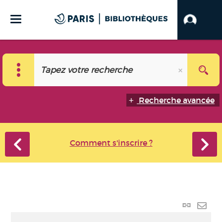
Recherche avancée
Comment s'inscrire ?
Lien
perma
Envo