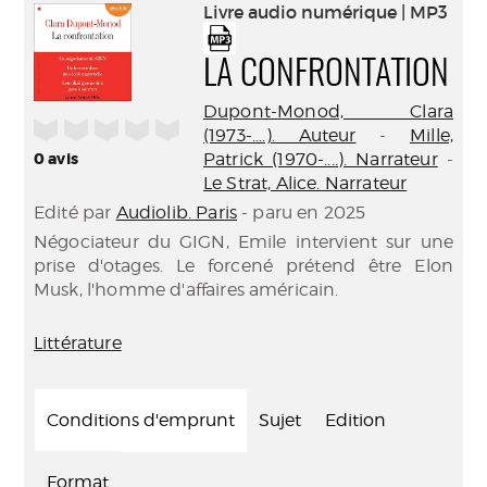
(Nouve
Livre audio numérique | MP3
par
fenêtr
mail
LA CONFRONTATION
Dupont-Monod, Clara
/5
(1973-....). Auteur
-
Mille,
0
avis
Patrick (1970-....). Narrateur
-
Le Strat, Alice. Narrateur
Edité par
Audiolib. Paris
- paru en 2025
Négociateur du GIGN, Emile intervient sur une
prise d'otages. Le forcené prétend être Elon
Musk, l'homme d'affaires américain.
Littérature
Conditions d'emprunt
Sujet
Edition
Format