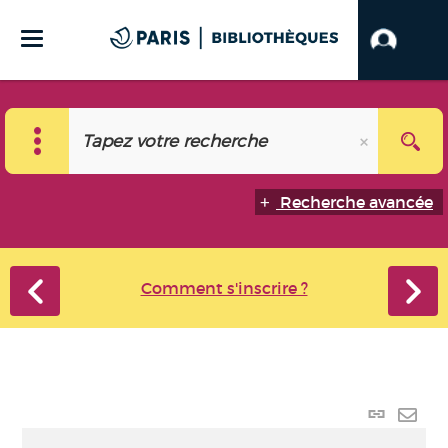
Recherche avancée
Comment s'inscrire ?
Lien p
Envo