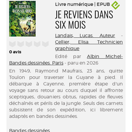
Livre numérique | EPUB
JE REVIENS DANS
SIX MOIS
Landais, Lucas. Auteur
-
Cellier, Elisa. Technicien
/5
graphique
0
avis
Edité par
Albin Michel-
Bandes dessinées. Paris
- paru en 2026
En 1949, Raymond Maufrais, 23 ans, quitte
Toulon pour traverser la Guyane à pied. Il
débarque à Cayenne, première étape d'un
voyage sans retour au cours duquel il affronte
sceptiques, douaniers obtus, rapides de fleuves
déchaînés et périls de la jungle. Seuls des carnets
subsistent de son expédition, ici librement
adaptés en bandes dessinées.
Bandes dessinées