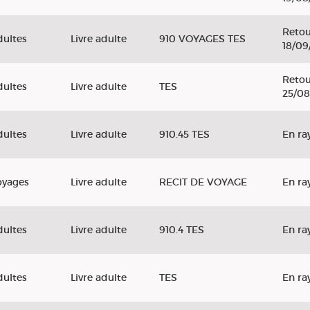
Retou
dultes
Livre adulte
910 VOYAGES TES
18/09
Retou
dultes
Livre adulte
TES
25/08
dultes
Livre adulte
910.45 TES
En ra
oyages
Livre adulte
RECIT DE VOYAGE
En ra
dultes
Livre adulte
910.4 TES
En ra
dultes
Livre adulte
TES
En ra