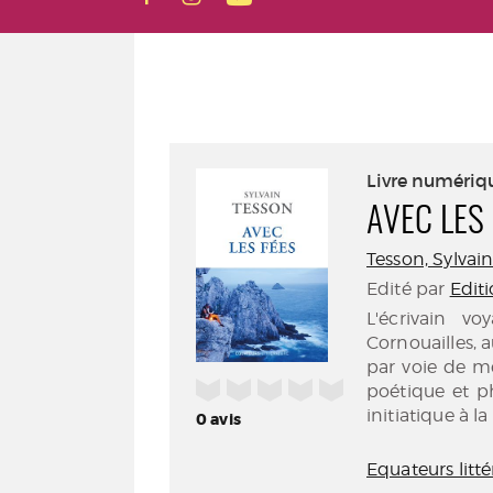
Livre numériq
AVEC LES
Tesson, Sylvain 
Edité par
Editi
L'écrivain v
Cornouailles, a
par voie de mer
/5
poétique et 
initiatique à l
0
avis
Equateurs litté