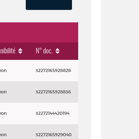
nibilité
N° doc.
yon
32272165928828
yon
32272165928836
yon
32272144420194
yon
32272165929040