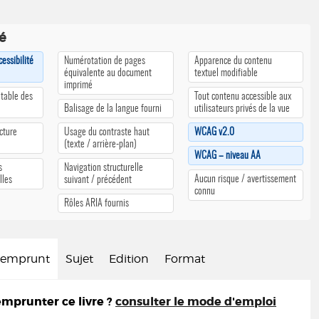
té
cessibilité
Numérotation de pages
Apparence du contenu
équivalente au document
textuel modifiable
imprimé
 table des
Tout contenu accessible aux
Balisage de la langue fourni
utilisateurs privés de la vue
cture
Usage du contraste haut
WCAG v2.0
(texte / arrière-plan)
WCAG – niveau AA
s
Navigation structurelle
Aucun risque / avertissement
lles
suivant / précédent
connu
Rôles ARIA fournis
d'emprunt
Sujet
Edition
Format
prunter ce livre ?
consulter le mode d'emploi