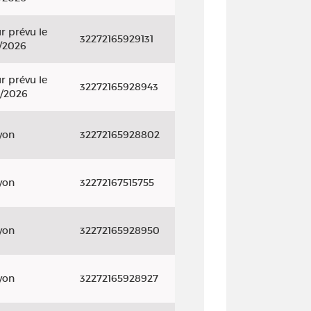
r prévu le
32272165929131
/2026
r prévu le
32272165928943
/2026
yon
32272165928802
yon
32272167515755
yon
32272165928950
yon
32272165928927