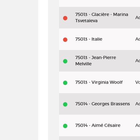
75013 - Glacière - Marina
A
Tsvetaïeva
75013 - Italie
A
75013 - Jean-Pierre
A
Melville
75013 - Virginia Woolf
V
75014 - Georges Brassens
A
75014 - Aimé Césaire
A