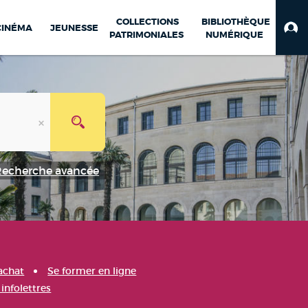
COLLECTIONS
BIBLIOTHÈQUE
CINÉMA
JEUNESSE
PATRIMONIALES
NUMÉRIQUE
Recherche avancée
achat
Se former en ligne
infolettres