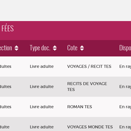
S FÉES
ection
Type doc.
Cote
Dispo
dultes
Livre adulte
VOYAGES / RECIT TES
En ra
RECITS DE VOYAGE
dultes
Livre adulte
En ra
TES
dultes
Livre adulte
ROMAN TES
En ra
dulte
Livre adulte
VOYAGES MONDE TES
En ra