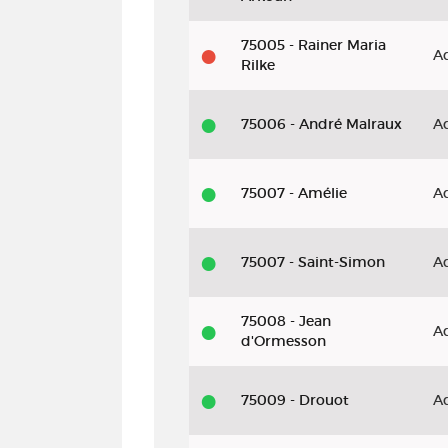
75005 - Rainer Maria
A
Rilke
75006 - André Malraux
A
75007 - Amélie
A
75007 - Saint-Simon
A
75008 - Jean
A
d'Ormesson
75009 - Drouot
A