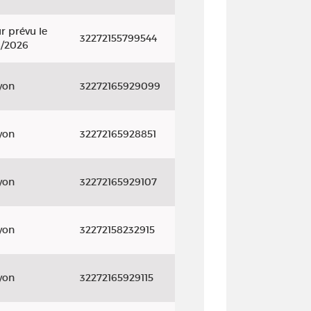
r prévu le
32272155799544
8/2026
yon
32272165929099
yon
32272165928851
yon
32272165929107
yon
32272158232915
yon
32272165929115