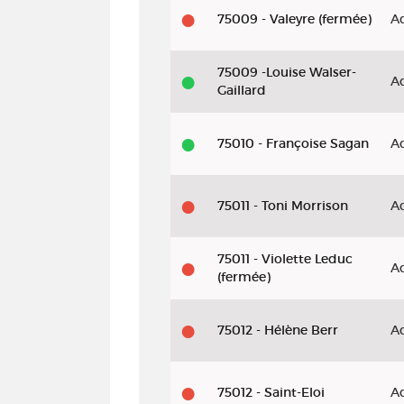
75009 - Valeyre (fermée)
A
75009 -Louise Walser-
A
Gaillard
75010 - Françoise Sagan
A
75011 - Toni Morrison
A
75011 - Violette Leduc
A
(fermée)
75012 - Hélène Berr
A
75012 - Saint-Eloi
A