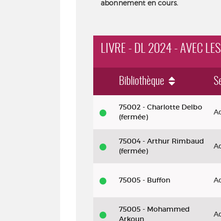
abonnement en cours.
LIVRE - DL 2024 - AVEC LE
Bibliothèque
S
Livre - DL 2024 - Avec les fées
75002 - Charlotte Delbo
A
(fermée)
75004 - Arthur Rimbaud
A
(fermée)
75005 - Buffon
A
75005 - Mohammed
A
Arkoun