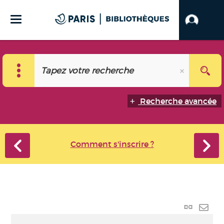
Recherche avancée
Comment s'inscrire ?
Lien p
Envo