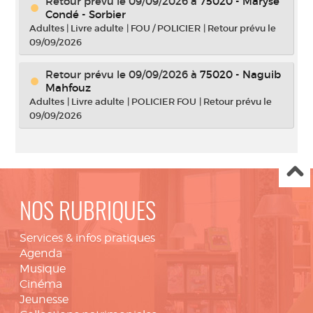
Retour prévu le 09/09/2026
à
75020 - Maryse
Condé - Sorbier
Adultes
|
Livre adulte
|
FOU / POLICIER
|
Retour prévu le
09/09/2026
Retour prévu le 09/09/2026
à
75020 - Naguib
Mahfouz
Adultes
|
Livre adulte
|
POLICIER FOU
|
Retour prévu le
09/09/2026
NOS RUBRIQUES
Services & infos pratiques
Agenda
Musique
Cinéma
Jeunesse