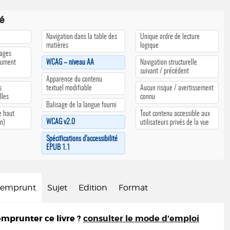
té
Navigation dans la table des
Unique ordre de lecture
matières
logique
pages
cument
WCAG – niveau AA
Navigation structurelle
suivant / précédent
Apparence du contenu
s
textuel modifiable
Aucun risque / avertissement
lles
connu
Balisage de la langue fourni
e haut
Tout contenu accessible aux
WCAG v2.0
an)
utilisateurs privés de la vue
Spécifications d’accessibilité
EPUB 1.1
d'emprunt
Sujet
Edition
Format
prunter ce livre ?
consulter le mode d'emploi