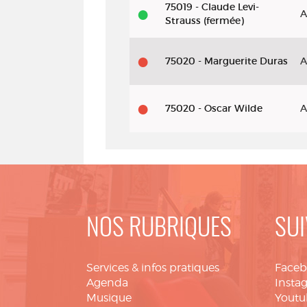
75019 - Claude Levi-
A
Strauss (fermée)
75020 - Marguerite Duras
A
75020 - Oscar Wilde
A
NOS RUBRIQUES
SUI
Services & infos pratiques
Face
Agenda
Insta
Musique
Youtu