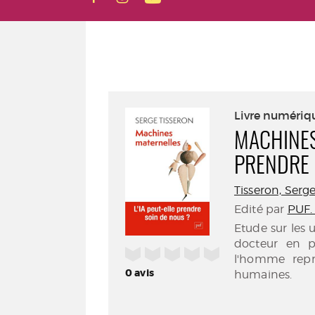
Livre numériq
MACHINES
PRENDRE 
Tisseron, Serge 
Edité par
PUF. 
Etude sur les 
docteur en p
/5
l'homme repr
0
avis
humaines.