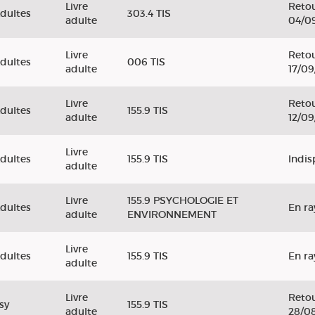
Livre
Retou
dultes
303.4 TIS
adulte
04/0
Livre
Retou
dultes
006 TIS
adulte
17/0
Livre
Retou
dultes
155.9 TIS
adulte
12/0
Livre
dultes
155.9 TIS
Indis
adulte
Livre
155.9 PSYCHOLOGIE ET
dultes
En r
adulte
ENVIRONNEMENT
Livre
dultes
155.9 TIS
En r
adulte
Livre
Retou
sy
155.9 TIS
adulte
28/0