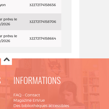
ayon
32272174158656
r prévu le
32272174158706
9/2026
r prévu le
32272174158664
9/2026
S
INFORMATIONS
FAQ
-
Contact
Magazine EnVue
Des bibliothèques accessibles