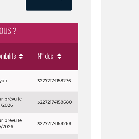
NOUS ?
nibilité
N° doc.
ayon
32272174158276
r prévu le
32272174158680
9/2026
r prévu le
32272174158268
9/2026