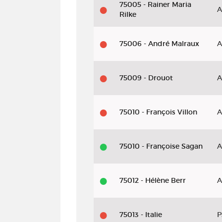
75005 - Rainer Maria
A
Rilke
75006 - André Malraux
A
75009 - Drouot
A
75010 - François Villon
A
75010 - Françoise Sagan
A
75012 - Hélène Berr
A
75013 - Italie
P