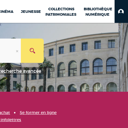
COLLECTIONS
BIBLIOTHÈQUE
CINÉMA
JEUNESSE
PATRIMONIALES
NUMÉRIQUE
Recherche avancée
achat
Se former en ligne
infolettres