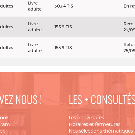
Livre
dultes
303.4 TIS
En r
adulte
Livre
Retou
dultes
155.9 TIS
adulte
23/0
Livre
Retou
dultes
155.9 TIS
adulte
25/0
VEZ NOUS !
LES + CONSULTÉ
book
Les nouveautés
gram
Horaires et fermetures
be
Nos sélections thématiques