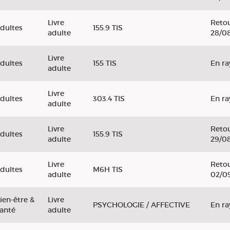
Livre
Retou
dultes
155.9 TIS
adulte
28/0
Livre
dultes
155 TIS
En r
adulte
Livre
dultes
303.4 TIS
En r
adulte
Livre
Retou
dultes
155.9 TIS
adulte
29/0
Livre
Retou
dultes
M6H TIS
adulte
02/0
ien-être &
Livre
PSYCHOLOGIE / AFFECTIVE
En r
anté
adulte