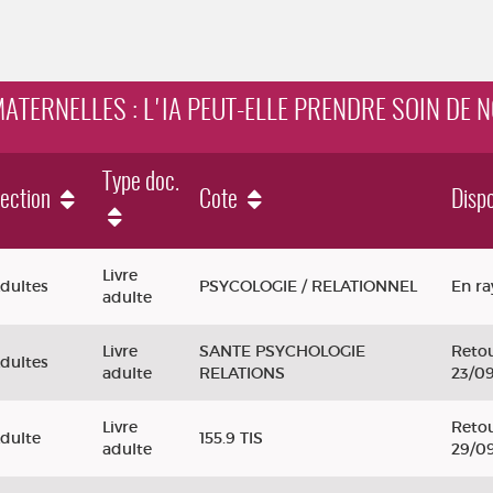
MATERNELLES : L'IA PEUT-ELLE PRENDRE SOIN DE 
Type doc.
ection
Cote
Dispo
 : l'IA peut-elle prendre soin de nous ?
Livre
dultes
PSYCOLOGIE / RELATIONNEL
En r
adulte
Livre
SANTE PSYCHOLOGIE
Retou
dultes
adulte
RELATIONS
23/0
Livre
Retou
dulte
155.9 TIS
adulte
29/0