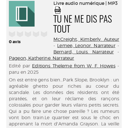
(Nouve
Livre audio numérique | MP3
par
fenêtr
mail
TU NE ME DIS PAS
TOUT
/5
McCreight, Kimberly. Auteur
0
avis
-
Lemee, Leonor. Narrateur
-
Bernard, Louis. Narrateur
-
Pageon, Katherine. Narrateur
Edité par
Editions Theleme from W. F. Howes
-
paru en 2025
On est entre gens bien...Park Slope, Brooklyn : un
agréable ghetto pour riches au coeur du
scandale. Les données des résidents ont été
piratées, et on leur réclame des rançons
colossales pour garder leurs vilains petits secrets.
Qui a pu faire une chose pareille ? Les rumeurs
vont bon train.Le quartier est sous le choc en
apprenant la mort d'Amanda Grayson. La veille