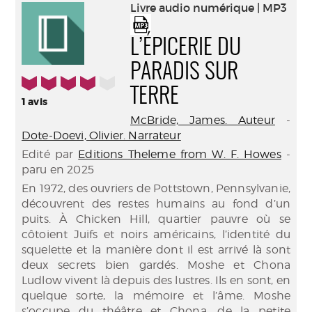
(Nouve
Livre audio numérique | MP3
par
fenêtr
mail
L’ÉPICERIE DU
PARADIS SUR
4/5
TERRE
1
avis
McBride, James. Auteur
-
Dote-Doevi, Olivier. Narrateur
Edité par
Editions Theleme from W. F. Howes
-
paru en 2025
En 1972, des ouvriers de Pottstown, Pennsylvanie,
découvrent des restes humains au fond d’un
puits. À Chicken Hill, quartier pauvre où se
côtoient Juifs et noirs américains, l’identité du
squelette et la manière dont il est arrivé là sont
deux secrets bien gardés. Moshe et Chona
Ludlow vivent là depuis des lustres. Ils en sont, en
quelque sorte, la mémoire et l’âme. Moshe
s’occupe du théâtre et Chona, de la petite