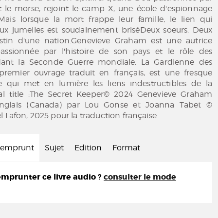
t le morse, rejoint le camp X, une école d'espionnage
 Mais lorsque la mort frappe leur famille, le lien qui
deux jumelles est soudainement briséDeux soeurs. Deux
estin d'une nation.Genevieve Graham est une autrice
ssionnée par l'histoire de son pays et le rôle des
nt la Seconde Guerre mondiale. La Gardienne des
 premier ouvrage traduit en français, est une fresque
e qui met en lumière les liens indestructibles de la
inal title :The Secret Keeper© 2024 Genevieve Graham
’anglais (Canada) par Lou Gonse et Joanna Tabet ©
l Lafon, 2025 pour la traduction française
d'emprunt
Sujet
Edition
Format
prunter ce livre audio ?
consulter le mode