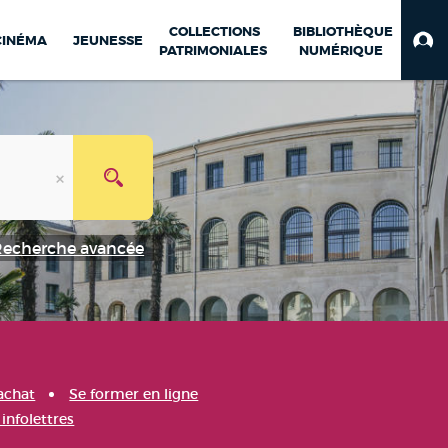
COLLECTIONS
BIBLIOTHÈQUE
CINÉMA
JEUNESSE
PATRIMONIALES
NUMÉRIQUE
Recherche avancée
achat
Se former en ligne
infolettres