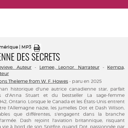
umérique | MP3
ENNE DES SECRETS
vieve. Auteur
-
Lemee, Leonor. Narrateur
-
Kempa,
teur
ions Theleme from W. F. Howes
- paru en 2025
n historique d'une autrice canadienne star, parfait
s d'Anna Stuart et du bestseller La sage-femme
942, Ontario. Lorsque le Canada et les États-Unis entrent
re l'Allemagne nazie, les jumelles Dot et Dash Wilson,
rables que différentes, s'engagent dans la branche
'armée. Dash rejoint l'aviation britannique, risquant
 vie à bord de son Spitfire, quand Dot, passionnée par