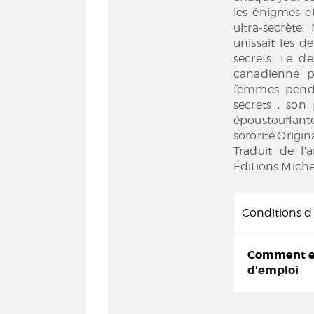
les énigmes e
ultra-secrète.
unissait les 
secrets. Le d
canadienne pa
femmes penda
secrets , son
époustouflant
sororité.Orig
Traduit de l
Éditions Miche
Conditions 
Comment em
d'emploi