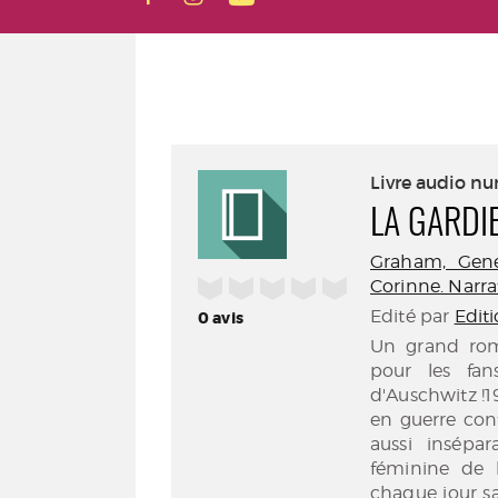
Livre audio n
LA GARDI
Graham, Gene
/5
Corinne. Narra
Edité par
Edit
0
avis
Un grand roma
pour les fan
d'Auschwitz !1
en guerre cont
aussi insépa
féminine de l
chaque jour sa